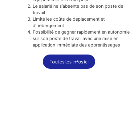
Accueil
Le salarié ne s’absente pas de son poste de
travail
À propos
Limite les coûts de déplacement et
d’hébergement
Possibilité de gagner rapidement en autonomie
Métiers
sur son poste de travail avec une mise en
application immédiate des apprentissages
Les activités
Toutes les infos ici
Nos formations
Découvrez votre profil en 2mn
Waterform Coach
AquaFit Pro Pack
Ressources Waterform