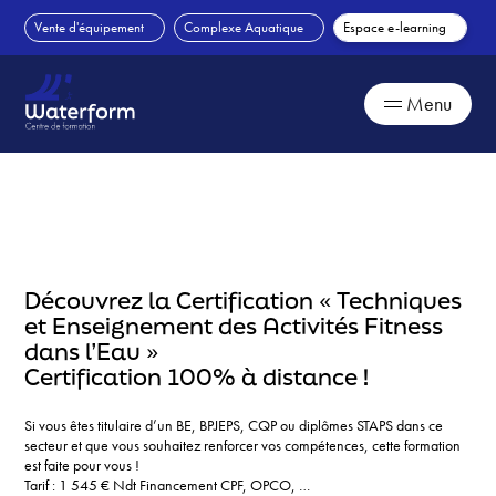
Skip
Vente d'équipement
Complexe Aquatique
Espace e-learning
to
content
Menu
Découvrez la Certification « Techniques
et Enseignement des Activités Fitness
dans l’Eau »
Certification 100% à distance !
Si vous êtes titulaire d’un BE, BPJEPS, CQP ou diplômes STAPS dans ce
secteur et que vous souhaitez renforcer vos compétences, cette formation
est faite pour vous !
Tarif : 1 545 € Ndt Financement CPF, OPCO, …