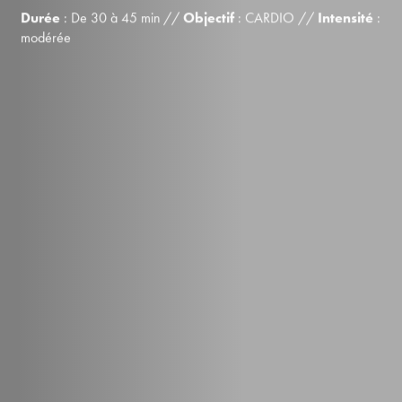
Découvrez votre profil en 2mn
Durée
:
De 30 à 45 min //
Objectif
: CARDIO //
Intensité
:
modérée
Waterform Coach
AquaFit Pro Pack
Ressources Waterform
Actualités
Contact