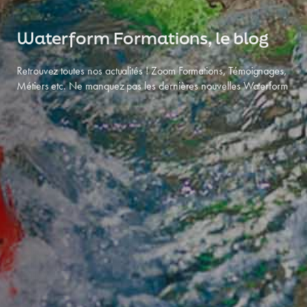
Waterform Formations, le blog
Accueil
Retrouvez toutes nos actualités ! Zoom Formations, Témoignages,
Métiers etc. Ne manquez pas les dernières nouvelles Waterform
À propos
Métiers
Les activités
Nos formations
Découvrez votre profil en 2mn
Waterform Coach