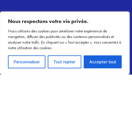
Nous respectons votre vie privée.
Nous utilisons des cookies pour améliorer votre expérience de
navigation, diffuser des publicités ou des contenus personnalisés et
analyser notre trafic. En cliquant sur « Tout accepter », vous consentez à
notre utilisation des cookies.
Voir le devis
Personnaliser
Tout rejeter
Accepter tout
Développez votre expertise en aquafitness
avec les spécialisations Waterform
Découvrez les 10 spécialisations et trouvez le parcours fait pour
vous !
Découvrir l’article