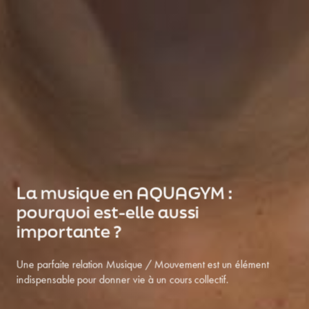
Accueil
À propos
Métiers
Les activités
La musique en AQUAGYM :
Nos formations
pourquoi est-elle aussi
importante ?
Découvrez votre profil en 2mn
Une parfaite relation Musique / Mouvement est un élément
Waterform Coach
indispensable pour donner vie à un cours collectif.