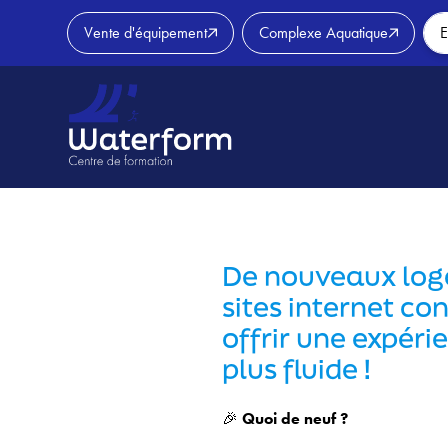
Vente d'équipement
Complexe Aquatique
E
De nouveaux log
Skip
to
sites internet co
content
offrir une expérie
plus fluide !
🎉
Quoi de neuf ?