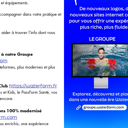
s et équipements.
s accompagner dans votre pratique et
aider à trouver l’info dont vous
s à notre Groupe
com
teformes, plus modernes et plus
https://waterform.fr
 Club
s et Kids, le PassForm Santé, vos
s encore.
ions 100% modernisé
orm.com
us enrichis, une expérience