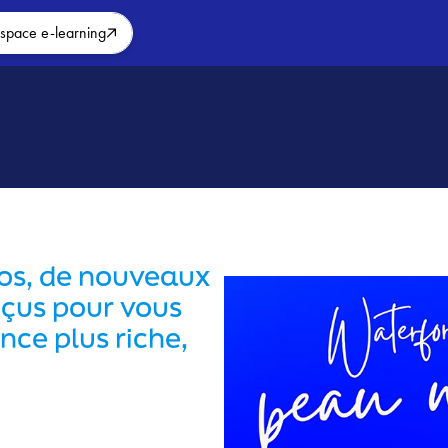
space e-learning
os, de nouveaux
nçus pour vous
nce plus riche,