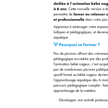
dédiée à l’animation bébé nag
à 6 ans
. Cette nouvelle version a é
permettre de
lancer ou relancer 
et professionnelle
dans votre pisc
Apprenez à aménager votre espace,
ludiques et pédagogiques, et devene
aquatique
💡 Pourquoi se former ?
Peu de piscines offrent des crénea
pédagogique encadrée par des profes
l’animation bébé nageur, c’est acqué
par de nombreuses piscines publiqu
sportif formé au bébé nageur devien
l’apprentissage aquatique dès 6 mois,
parcours pédagogique complet : fam
apprentissage de la natation.
Développer une activité porteuse