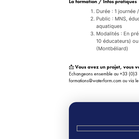
La formation / Infos pratiques
À propos
Durée : 1 journée 
Public : MNS, éduc
Métiers
aquatiques
Modalités : En pré
10 éducateurs) ou
Les activités
(Montbéliard)
Nos formations
📩
Vous avez un projet, vous v
Echangeons ensemble au +33 (0)3 
Découvrez votre profil en 2mn
formations@waterform.com ou via le 
Waterform Coach
AquaFit Pro Pack
Ressources Waterform
Veuillez laisser ce champ vide.