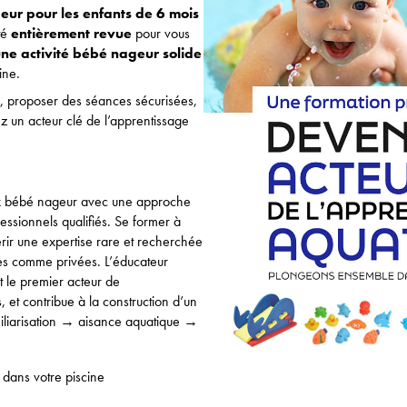
eur pour les enfants de 6 mois
té
entièrement revue
pour vous
une activité bébé nageur solide
ine.
 proposer des séances sécurisées,
z un acteur clé de l’apprentissage
ux bébé nageur avec une approche
sionnels qualifiés. Se former à
rir une expertise rare et recherchée
es comme privées. L’éducateur
t le premier acteur de
 et contribue à la construction d’un
iliarisation → aisance aquatique →
 dans votre piscine