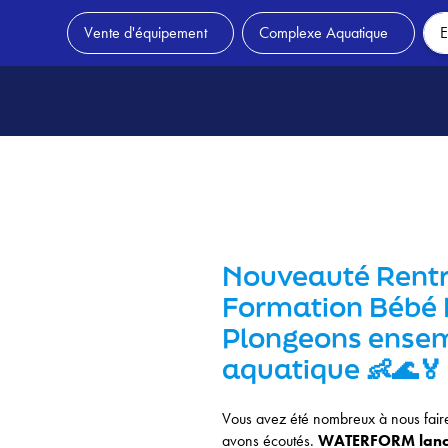
Vente d'équipement
Complexe Aquatique
E
Nouveauté Rent
Skip
to
Formation Bébé 
content
Plongeons ensemb
aquatique 👶🌊🏅
Vous avez été nombreux à nous faire
avons écoutés.
WATERFORM lance