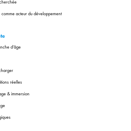
echerchée
ine comme acteur du développement
ète
ranche d’âge
écharger
ions réelles
rtage & immersion
rge
giques