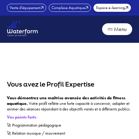
Skip
Vente d'équipement
Complexe Aquatique
Espace e-learning
to
content
Menu
Vous avez le
Profil Expertise
Vous démontrez une maîtrise avancée des activités de fitness
aquatique.
Votre profil reflète une forte capacité à concevoir, adapter et
animer des séances répondant à des objectifs variés et à différents publics.
Vos points forts
:
🚀 Programmation pédagogique
🚀 Relation musique / mouvement